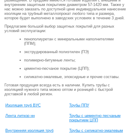
размещения. В продаже имеются готовые изделия с внешним и
внутренним защитным покрытием диаметром 57-1420 мм. Также у
нас можно заказать по доступной цене индивидуальное нанесение
изоляции на трубный металлопрокат любого типа и размера,
которое будет выполнено в заводских условиях в течение 3 дней.
Предлагаем большой выбор защитных покрытий для разных
условий эксплуатации:
пенополиуретан с минеральными наполнителями
(ППМ);
экструдированный полиэтилен (ПЭ)
полимерно-битумные ленты;
цементно-песчаное покрытие (ЦПП);
силикатно-эмалевые, эпоксидные и прочие составы.
Готовая продукция всегда есть в наличии. Купить трубы с
изоляцией нужного типа можно оптом и розницей с быстрой
доставкой в любой регион.
Изоляция труб ВУС
Трубы ППУ
Лента литкор нн
Трубы с цементно песчаным
покрытием ЦПП
Внутренняя изоляция труб
Трубы с силикатно-эмалевым